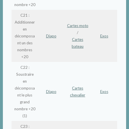
nombre <20
C21 :
Additionner
Cartes moto
en
/
décomposa
Diapo
Exos
Cartes
nt un des
bateau
nombres
<20
C22 :
Soustraire
en
décomposa
Cartes
Diapo
Exos
nt le plus
chevalier
grand
nombre <20
(1)
C23 :