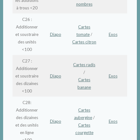
les additions
nombres
à trous <20
C26 :
Additionner
Cartes
et soustraire
Diapo
tomate
/
Exos
des unités
Cartes citron
<100
C27 :
Cartes radis
Additionner
/
et soustraire
Diapo
Exos
Cartes
des dizaines
banane
<100
C28:
Additionner
Cartes
des dizaines
aubergine
/
Diapo
Exos
et des unités
Cartes
en ligne
courgette
<100