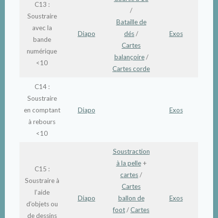
C13 :
/
Soustraire
Bataille de
avec la
Diapo
dés
/
Exos
bande
Cartes
numérique
balançoire
/
<10
Cartes corde
C14 :
Soustraire
en comptant
Diapo
Exos
à rebours
<10
Soustraction
à la pelle
+
C15 :
cartes
/
Soustraire à
Cartes
l’aide
Diapo
ballon de
Exos
d’objets ou
foot
/
Cartes
de dessins