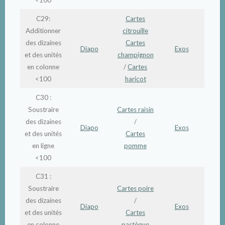
C29:
Cartes
Additionner
citrouille
des dizaines
Cartes
Diapo
Exos
et des unités
champignon
en colonne
/
Cartes
<100
haricot
C30 :
Soustraire
Cartes raisin
des dizaines
/
Diapo
Exos
et des unités
Cartes
en ligne
pomme
<100
C31 :
Soustraire
Cartes poire
des dizaines
/
Diapo
Exos
et des unités
Cartes
en colonne
pastèque