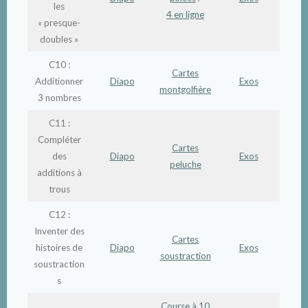
les
4 en ligne
« presque-
doubles »
C10 :
Cartes
Additionner
Diapo
Exos
montgolfière
3 nombres
C11 :
Compléter
Cartes
des
Diapo
Exos
peluche
additions à
trous
C12 :
Inventer des
Cartes
histoires de
Diapo
Exos
soustraction
soustraction
s
Course à 10