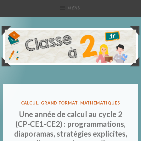
Accéder
MENU
au
contenu
principal
Partage de ressources pédagogiques, à deux !
Classe à deux
PUBLIÉ
CALCUL
,
GRAND FORMAT
,
MATHÉMATIQUES
DANS
Une année de calcul au cycle 2
(CP-CE1-CE2) : programmations,
diaporamas, stratégies explicites,