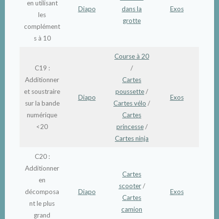
en utilisant
Diapo
dans la
Exos
les
grotte
complément
s à 10
Course à 20
C19 :
/
Additionner
Cartes
et soustraire
poussette
/
Diapo
Exos
sur la bande
Cartes vélo
/
numérique
Cartes
<20
princesse
/
Cartes ninja
C20 :
Additionner
Cartes
en
scooter
/
décomposa
Diapo
Exos
Cartes
nt le plus
camion
grand