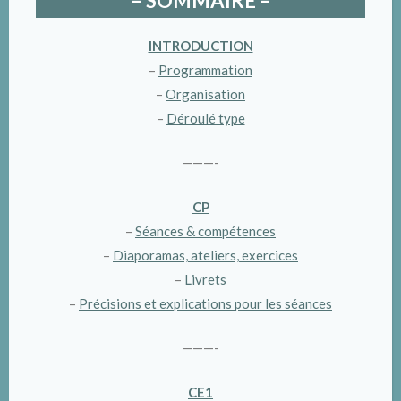
– SOMMAIRE –
INTRODUCTION
–
Programmation
–
Organisation
–
Déroulé type
———-
CP
–
Séances & compétences
–
Diaporamas, ateliers, exercices
–
Livrets
–
Précisions et explications pour les séances
———-
CE1