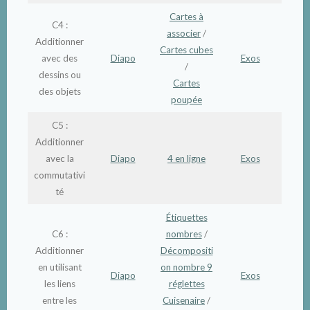
Cartes à
C4 :
associer
/
Additionner
Cartes cubes
avec des
Diapo
Exos
/
dessins ou
Cartes
des objets
poupée
C5 :
Additionner
avec la
Diapo
4 en ligne
Exos
commutativi
té
Étiquettes
C6 :
nombres
/
Additionner
Décompositi
en utilisant
on nombre 9
Diapo
Exos
les liens
réglettes
entre les
Cuisenaire
/