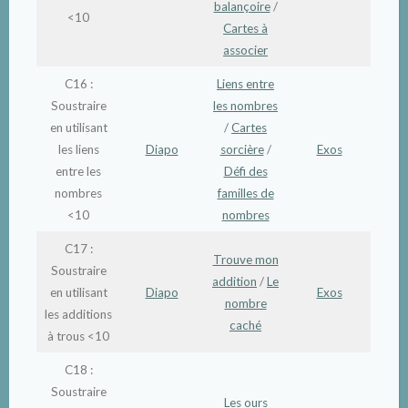
balançoire
/
<10
Cartes à
associer
C16 :
Liens entre
Soustraire
les nombres
en utilisant
/
Cartes
les liens
Diapo
sorcière
/
Exos
entre les
Défi des
nombres
familles de
<10
nombres
C17 :
Trouve mon
Soustraire
addition
/
Le
en utilisant
Diapo
Exos
nombre
les additions
caché
à trous <10
C18 :
Soustraire
Les ours