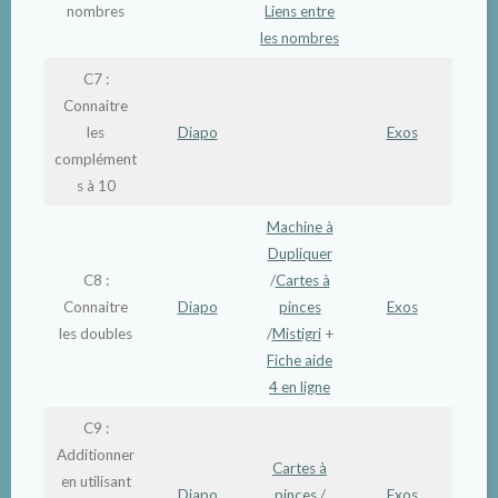
nombres
Liens entre
les nombres
C7 :
Connaitre
les
Diapo
Exos
complément
s à 10
Machine à
Dupliquer
C8 :
/
Cartes à
Connaitre
Diapo
pinces
Exos
les doubles
/
Mistigri
+
Fiche aide
4 en ligne
C9 :
Additionner
Cartes à
en utilisant
Diapo
pinces
/
Exos