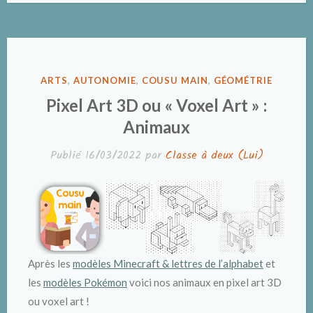
PUBLIÉ
ARTS
,
AUTONOMIE
,
COUSU MAIN
,
GÉOMÉTRIE
DANS
Pixel Art 3D ou « Voxel Art » :
Animaux
Publié
16/03/2022
par
Classe à deux (Lui)
Après les
modèles Minecraft & lettres de l’alphabet
et
les
modèles Pokémon
voici nos animaux en pixel art 3D
ou voxel art !