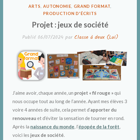
PUBLIÉ
ARTS
,
AUTONOMIE
,
GRAND FORMAT
,
DANS
PRODUCTION D'ÉCRITS
Projet : jeux de société
Publié
06/07/2024
par
Classe à deux (Lui)
J’aime avoir, chaque année, un
projet « fil rouge »
qui
nous occupe tout au long de l’année. Ayant mes élèves 3
voire 4 années de suite, cela permet d’
apporter du
renouveau
et d’éviter la sensation de tourner en rond.
Après la
naissance du monde
, l’
épopée de la forêt
,
voici les
jeux de société
.