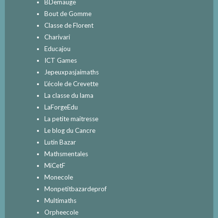
BDemauge
Bout de Gomme
Classe de Florent
Charivari
Educajou
ICT Games
Jepeuxpasjaimaths
L’école de Crevette
La classe du lama
LaForgeEdu
La petite maitresse
Le blog du Cancre
Lutin Bazar
Mathsmentales
MiCetF
Monecole
Monpetitbazardeprof
Multimaths
Orpheecole