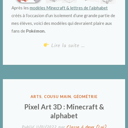
Après les
modèles Minecraft & lettres de l’alphabet
créés à l’occasion d’un isolement d’une grande partie de
mes élèves, voici des modèles qui devraient plaire aux
fans de
Pokémon.
Lire la suite …
PUBLIÉ
ARTS
,
COUSU MAIN
,
GÉOMÉTRIE
DANS
Pixel Art 3D : Minecraft &
alphabet
Publié
11/01/2022
par
Classe à deux (Lui)