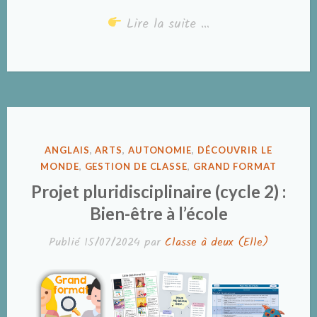
Lire la suite …
PUBLIÉ
ANGLAIS
,
ARTS
,
AUTONOMIE
,
DÉCOUVRIR LE
DANS
MONDE
,
GESTION DE CLASSE
,
GRAND FORMAT
Projet pluridisciplinaire (cycle 2) :
Bien-être à l’école
Publié
15/07/2024
par
Classe à deux (Elle)