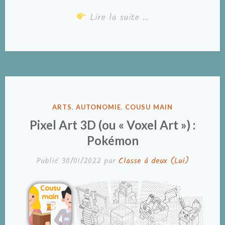
Lire la suite …
PUBLIÉ
ARTS
,
AUTONOMIE
,
COUSU MAIN
DANS
Pixel Art 3D (ou « Voxel Art ») :
Pokémon
Publié
30/01/2022
par
Classe à deux (Lui)