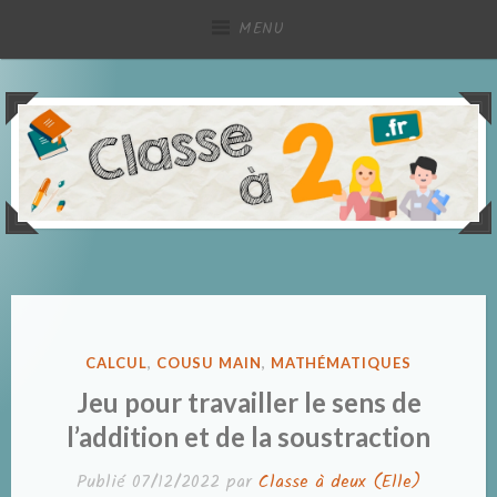
Accéder
MENU
au
contenu
principal
Partage de ressources pédagogiques, à deux !
Classe à deux
PUBLIÉ
CALCUL
,
COUSU MAIN
,
MATHÉMATIQUES
DANS
Jeu pour travailler le sens de
l’addition et de la soustraction
Publié
07/12/2022
par
Classe à deux (Elle)