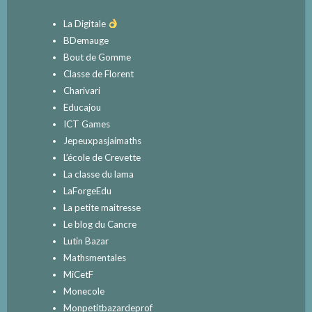
La Digitale
BDemauge
Bout de Gomme
Classe de Florent
Charivari
Educajou
ICT Games
Jepeuxpasjaimaths
L’école de Crevette
La classe du lama
LaForgeEdu
La petite maitresse
Le blog du Cancre
Lutin Bazar
Mathsmentales
MiCetF
Monecole
Monpetitbazardeprof