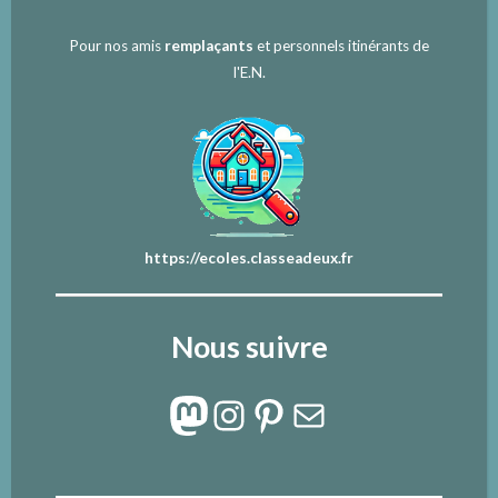
Pour nos amis
remplaçants
et personnels itinérants de
l'E.N.
https://ecoles.classeadeux.fr
Nous suivre
Mastodon
Instagram
Pinterest
E-mail