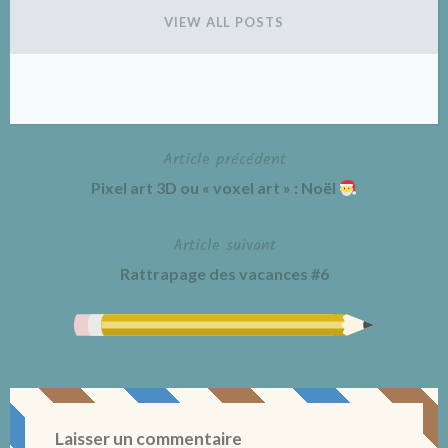
VIEW ALL POSTS
Article précédent
Navigation
Pixel art 3D ou « voxel art » : Noël
de
Article suivant
l’article
Rattrapage des vacances #6
Laisser un commentaire