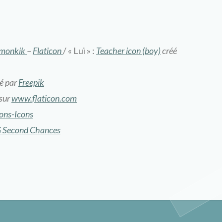
monkik
–
Flaticon
/ « Lui » :
Teacher icon (boy)
créé
é par
Freepik
sur
www.flaticon.com
ons-Icons
 Second Chances