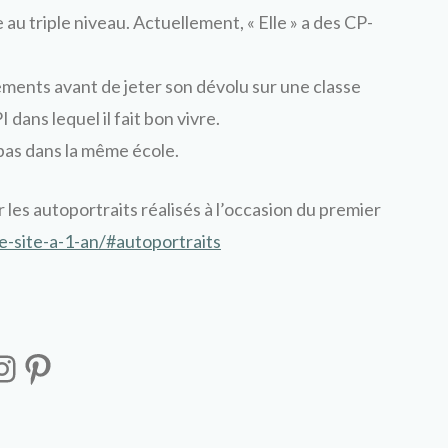
e au triple niveau. Actuellement, « Elle » a des CP-
ements avant de jeter son dévolu sur une classe
ans lequel il fait bon vivre.
pas dans la même école.
ir les autoportraits réalisés à l’occasion du premier
e-site-a-1-an/#autoportraits
stodon
Instagram
Pinterest