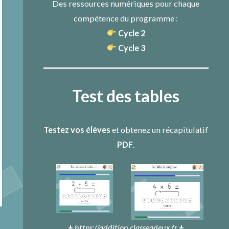
Des ressources numériques pour chaque
compétence du programme :
Cycle 2
Cycle 3
Test des tables
Testez vos élèves
et obtenez un récapitulatif
PDF
.
+
https://addition.classeadeux.fr
+