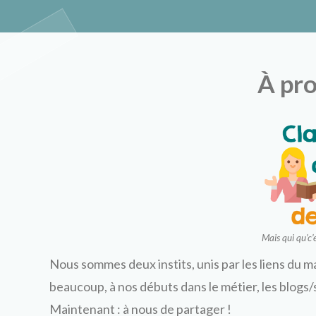
Classe à de
À pr
Mais qui qu’c’
Nous sommes deux instits, unis par les liens du 
beaucoup, à nos débuts dans le métier, les blogs/
Maintenant : à nous de partager !