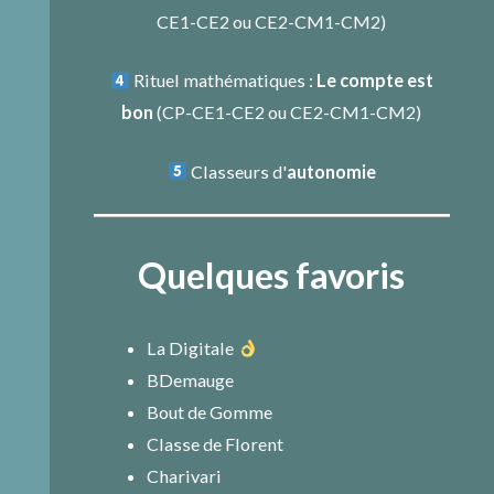
CE1-CE2
ou
CE2-CM1-CM2
)
Rituel mathématiques :
Le compte est
bon
(
CP-CE1-CE2
ou
CE2-CM1-CM2
)
Classeurs d'
autonomie
Quelques favoris
La Digitale
BDemauge
Bout de Gomme
Classe de Florent
Charivari