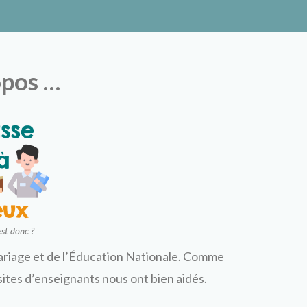
ux
opos …
est donc ?
mariage et de l’Éducation Nationale. Comme
sites d’enseignants nous ont bien aidés.