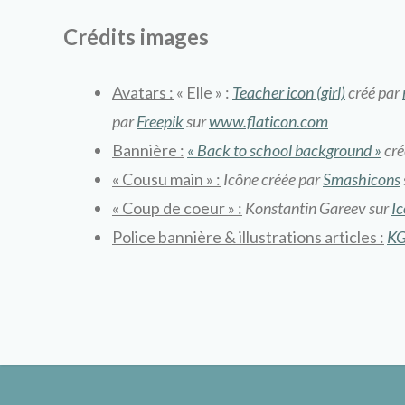
Crédits images
Avatars :
« Elle » :
Teacher icon (girl)
créé par
par
Freepik
sur
www.flaticon.com
Bannière :
« Back to school background »
cré
« Cousu main » :
Icône créée par
Smashicons
« Coup de coeur » :
Konstantin Gareev sur
Ic
Police bannière & illustrations articles :
KG