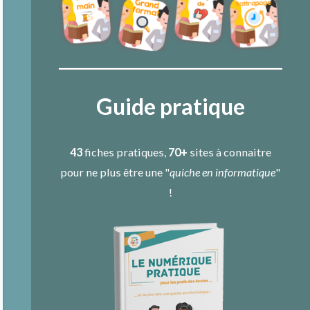
Guide pratique
43
fiches pratiques,
70+
sites à connaitre
pour ne plus être une "
quiche en informatique
"
!