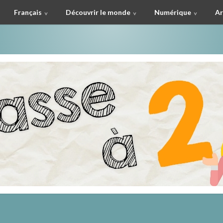
Français
Découvrir le monde
Numérique
Ar
à deux !