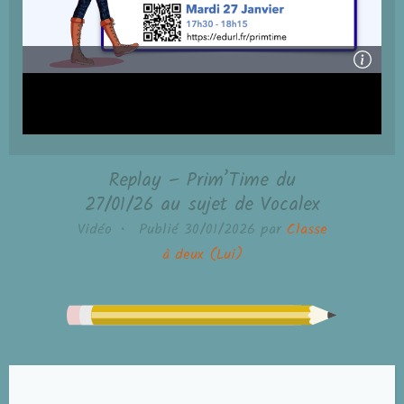
Replay – Prim’Time du
27/01/26 au sujet de Vocalex
Vidéo
•
Publié
30/01/2026
par
Classe
à deux (Lui)