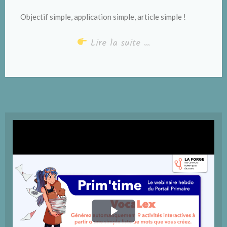
Objectif simple, application simple, article simple !
Lire la suite …