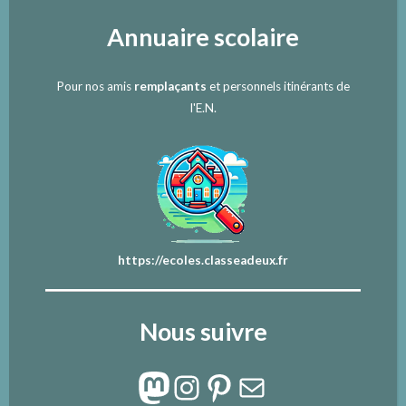
Annuaire scolaire
Pour nos amis
remplaçants
et personnels itinérants de
l'E.N.
https://ecoles.classeadeux.fr
Nous suivre
Mastodon
Instagram
Pinterest
E-mail