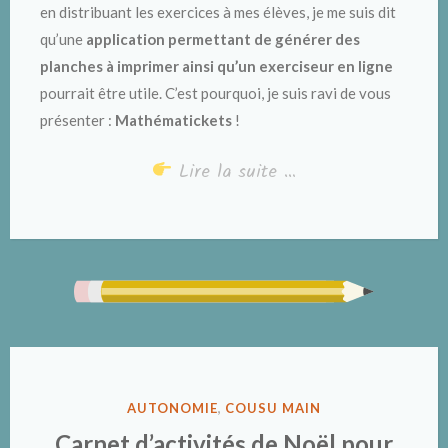
en distribuant les exercices à mes élèves, je me suis dit
qu’une
application permettant de générer des
planches à imprimer ainsi qu’un exerciseur en ligne
pourrait être utile. C’est pourquoi, je suis ravi de vous
présenter :
Mathématickets
!
Lire la suite …
PUBLIÉ
AUTONOMIE
,
COUSU MAIN
DANS
Carnet d’activités de Noël pour