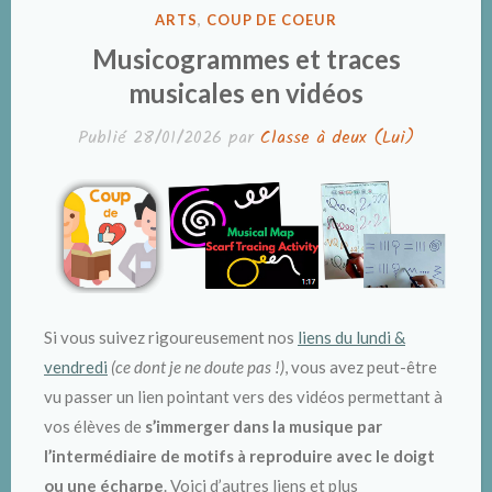
PUBLIÉ
ARTS
,
COUP DE COEUR
DANS
Musicogrammes et traces
musicales en vidéos
Publié
28/01/2026
par
Classe à deux (Lui)
Si vous suivez rigoureusement nos
liens du lundi &
vendredi
(ce dont je ne doute pas !)
, vous avez peut-être
vu passer un lien pointant vers des vidéos permettant à
vos élèves de
s’immerger dans la musique par
l’intermédiaire de motifs à reproduire avec le doigt
ou une écharpe
. Voici d’autres liens et plus