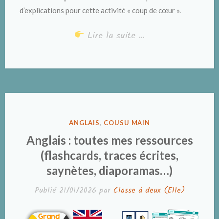
d’explications pour cette activité « coup de cœur ».
Lire la suite …
PUBLIÉ
ANGLAIS
,
COUSU MAIN
DANS
Anglais : toutes mes ressources
(flashcards, traces écrites,
saynètes, diaporamas…)
Publié
21/01/2026
par
Classe à deux (Elle)