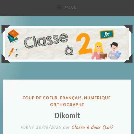
Accéder
MENU
au
contenu
principal
Partage de ressources pédagogiques, à deux !
Classe à deux
PUBLIÉ
COUP DE COEUR
,
FRANÇAIS
,
NUMÉRIQUE
,
DANS
ORTHOGRAPHE
Dikomit
Publié
28/06/2026
par
Classe à deux (Lui)