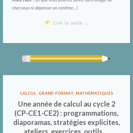
chez vous ni dépenser un centime…)
Lire la suite …
PUBLIÉ
CALCUL
,
GRAND FORMAT
,
MATHÉMATIQUES
DANS
Une année de calcul au cycle 2
(CP-CE1-CE2) : programmations,
diaporamas, stratégies explicites,
ateliers, exercices, outils …