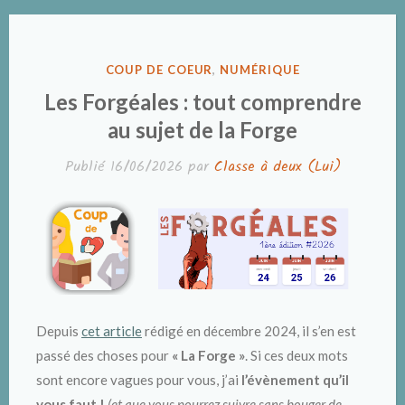
PUBLIÉ
COUP DE COEUR
,
NUMÉRIQUE
DANS
Les Forgéales : tout comprendre
au sujet de la Forge
Publié
16/06/2026
par
Classe à deux (Lui)
Depuis
cet article
rédigé en décembre 2024, il s’en est
passé des choses pour
« La Forge »
. Si ces deux mots
sont encore vagues pour vous, j’ai
l’évènement qu’il
vous faut !
(et que vous pourrez suivre sans bouger de