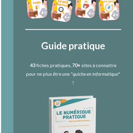
Guide pratique
43
fiches pratiques,
70+
sites à connaitre
pour ne plus être une "
quiche en informatique
"
!