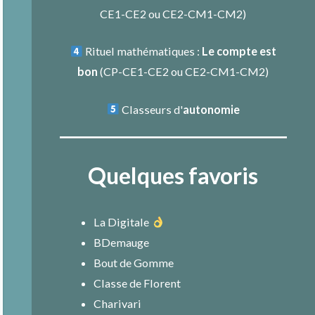
CE1-CE2
ou
CE2-CM1-CM2
)
Rituel mathématiques :
Le compte est
bon
(
CP-CE1-CE2
ou
CE2-CM1-CM2
)
Classeurs d'
autonomie
Quelques favoris
La Digitale
BDemauge
Bout de Gomme
Classe de Florent
Charivari