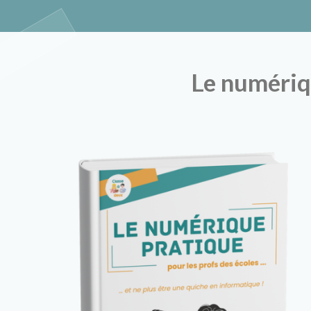
Classe à de
Le numériq