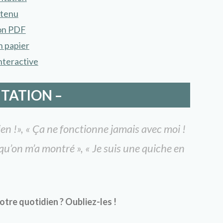
tenu
on PDF
n papier
nteractive
NTATION –
en !», « Ça ne fonctionne jamais avec moi !
 qu’on m’a montré », « Je suis une quiche en
otre quotidien ? Oubliez-les !