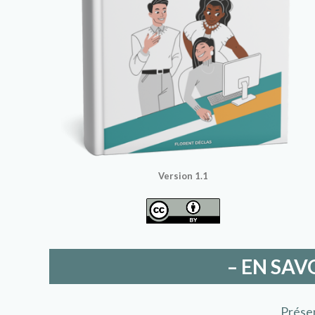
Version 1.1
– EN SAV
Prése