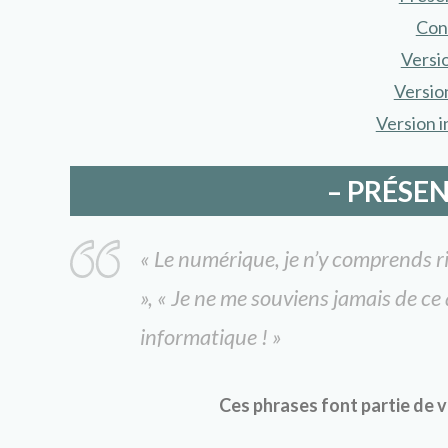
Con
Versi
Versio
Version i
– PRÉSE
« Le numérique, je n’y comprends ri
», « Je ne me souviens jamais de ce
informatique ! »
Ces phrases font partie de v