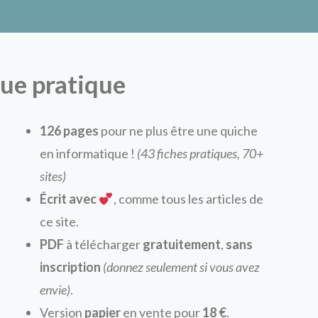
ux
ue pratique
126 pages
pour ne plus être une quiche
en informatique !
(43 fiches pratiques, 70+
sites)
Écrit avec
, comme tous les articles de
ce site.
PDF
à télécharger
gratuitement
,
sans
inscription
(donnez seulement si vous avez
envie)
.
Version
papier
en vente pour
18 €
.