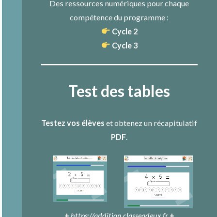
Des ressources numériques pour chaque
compétence du programme :
Cycle 2
Cycle 3
Test des tables
Testez vos élèves
et obtenez un récapitulatif
PDF
.
+
https://addition.classeadeux.fr
+