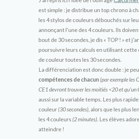
J’ai repris ici l’idée de l’ouvrage
Calcul me
est simple : je distribue un top chrono à 
les 4 stylos de couleurs débouchés sur leu
annonçant l’une des 4 couleurs. Ils doive
bout de 30 secondes, je dis « TOP ! » et j
poursuivre leurs calculs en utilisant cett
de couleur toutes les 30 secondes.
La différenciation est donc double : je pe
compétences de chacun
(par exemple les 
CE1 devront trouver les moitiés <20 et qu’un 
aussi sur la variable temps. Les plus rapi
couleur
(30 secondes)
, alors que les plus l
les 4 couleurs
(2 minutes)
. Les élèves ador
atteindre !