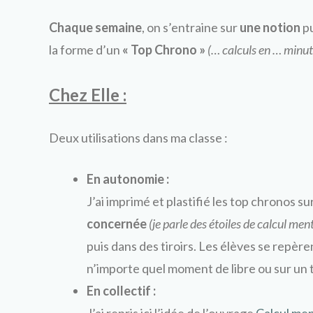
Chaque semaine
, on s’entraine sur
une notion
pu
la forme d’un
« Top Chrono »
(… calculs en … minut
Chez Elle :
Deux utilisations dans ma classe :
En autonomie :
J’ai imprimé et plastifié les top chronos su
concernée
(je parle des étoiles de calcul men
puis dans des tiroirs. Les élèves se repère
n’importe quel moment de libre ou sur un
En collectif :