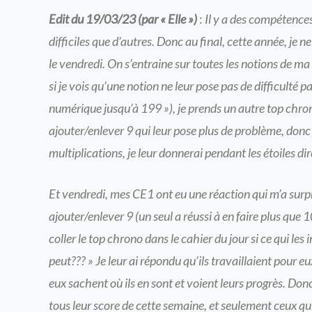
Edit du 19/03/23
(par « Elle »)
:
Il y a des compétence
difficiles que d’autres. Donc au final, cette année, je 
le vendredi. On s’entraine sur toutes les notions de m
si je vois qu’une notion ne leur pose pas de difficulté 
numérique jusqu’à 199 »), je prends un autre top chrono
ajouter/enlever 9 qui leur pose plus de problème, donc j
multiplications, je leur donnerai pendant les étoiles di
Et vendredi, mes CE1 ont eu une réaction qui m’a surpris
ajouter/enlever 9 (un seul a réussi à en faire plus que 
coller le top chrono dans le cahier du jour si ce qui les 
peut??? » Je leur ai répondu qu’ils travaillaient pour eu
eux sachent où ils en sont et voient leurs progrès. Don
tous leur score de cette semaine, et seulement ceux qui