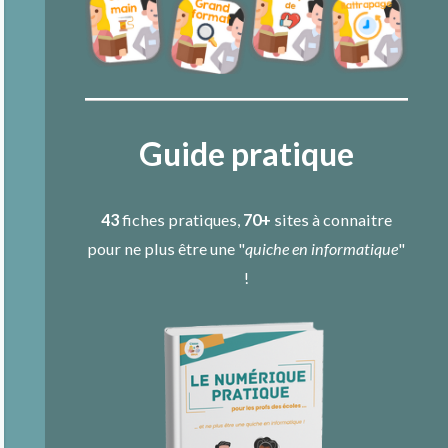
Guide pratique
43
fiches pratiques,
70+
sites à connaitre
pour ne plus être une "
quiche en informatique
"
!