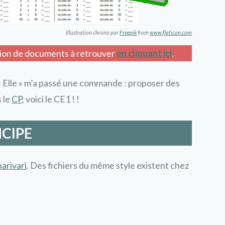
Illustration chrono par
Freepik
from
www.flaticon.com
tion de documents à retrouver
en cliquant ici
.
 « Elle » m’a passé une commande : proposer des
s le
CP
, voici le CE1 ! !
NCIPE
arivari
. Des fichiers du même style existent chez