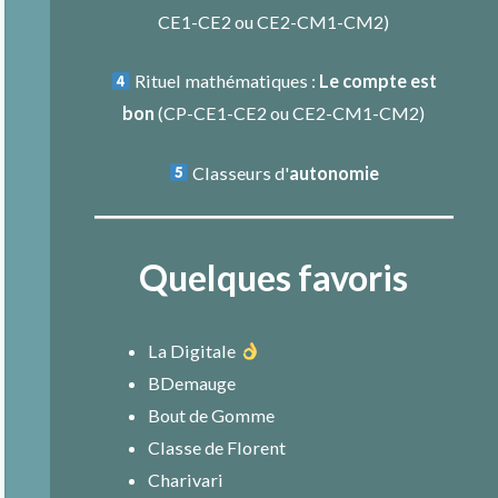
CE1-CE2
ou
CE2-CM1-CM2
)
Rituel mathématiques :
Le compte est
bon
(
CP-CE1-CE2
ou
CE2-CM1-CM2
)
Classeurs d'
autonomie
Quelques favoris
La Digitale
BDemauge
Bout de Gomme
Classe de Florent
Charivari