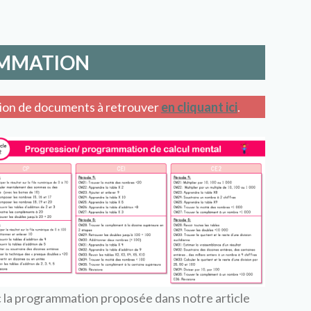
MMATION
tion de documents à retrouver
en cliquant ici
.
 la programmation proposée dans notre article