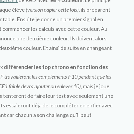
ntal CE1
de Retz avec
les 4 couleurs
. Le principe
chaque élève
(version papier cette fois)
, ils préparent
r table. Ensuite je donne un premier signal en
nt commencer les calculs avec cette couleur. Au
’annonce une deuxième couleur. Ils doivent alors
e deuxième couleur. Et ainsi de suite en changeant
ux
différencier les top chrono en fonction des
CP travailleront les compléments à 10 pendant que les
CE1 faible devra ajouter ou enlever 10)
, mais je joue
des tenteront de faire leur test avec seulement une
ents essaieront déjà de le compléter en entier avec
ent car chacun a son challenge qu’il peut