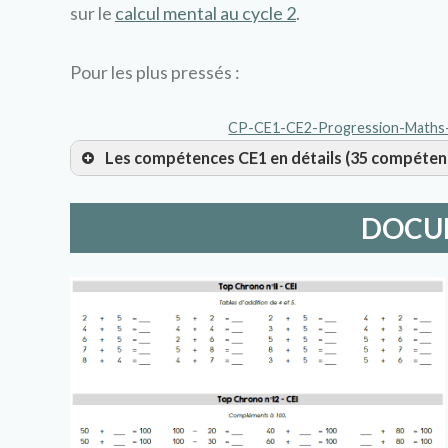
sur le
calcul mental au cycle 2
.
Pour les plus pressés :
CP-CE1-CE2-Progression-Maths-
Les compétences CE1 en détails (35 compéten
Période 1 :
DOCU
CM1: Connaitre la suite numérique jusqu’à 100
CM2: Connaître les doubles < 10
CM3: Connaître les compléments à 10
CM4: Calculer des sommes en prenant appui sur l
CM5: Calculer la somme de plusieurs nombres <10
CM6: Revoir les tables d’addition +2, +3
CM7: Connaître les compléments à 20
CM8: Connaître les doubles jusqu’à 20 + 20