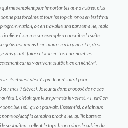
s qui me semblent plus importantes que d’autres, plus
ne donne pas forcément tous les top chronos en test final
a programmation, on en travaille une par semaine, mais
particulière (comme par exemple « connaitre la suite
 qu’ils ont moins bien maitrisé à la place. Là, c’est
e vais plutôt faire celui-là en top chrono et les
rectement car ils y arrivent plutôt bien en général.
e : ils étaient dépités par leur résultat pour
10 sur mes 9 élèves). Je leur ai donc proposé de ne pas
inquiétait, c’était que leurs parents le voient. « Hein? on
x donc bien sûr qu’on pouvait. L’essentiel, c’était que
c notre objectif la semaine prochaine: qu’ils battent
 le souhaitent collent le top chrono dans le cahier du