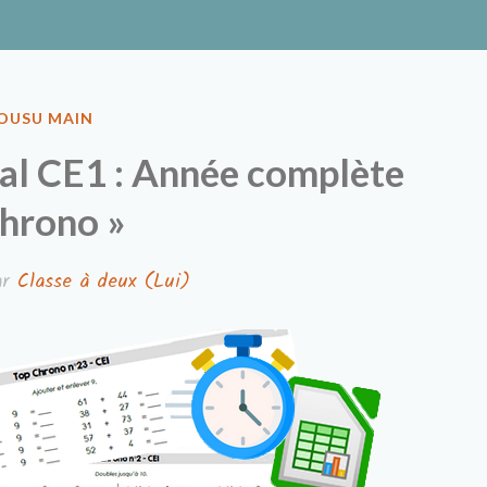
ux
OUSU MAIN
al CE1 : Année complète
Chrono »
ar
Classe à deux (Lui)