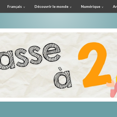
Français
Découvrir le monde
Numérique
Ar
à deux !