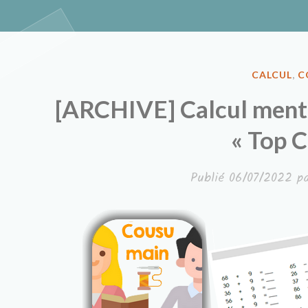
Classe à de
PUBLIÉ
CALCUL
,
C
DANS
[ARCHIVE] Calcul ment
« Top 
Publié
06/07/2022
p