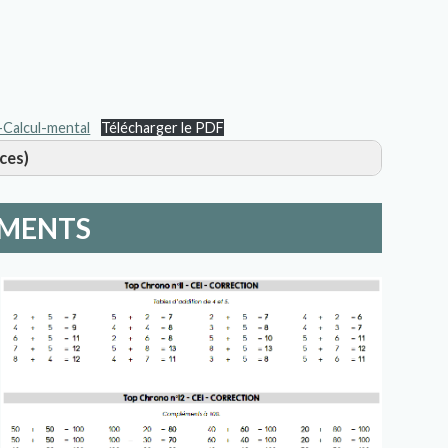
Calcul-mental
Télécharger le PDF
ces)
MENTS
es doubles et les compléments
 avec franchissement de la dizaine