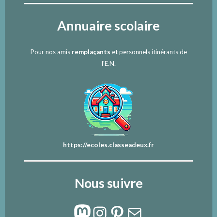
Annuaire scolaire
Pour nos amis
remplaçants
et personnels itinérants de
l'E.N.
https://ecoles.classeadeux.fr
Nous suivre
Mastodon
Instagram
Pinterest
E-mail