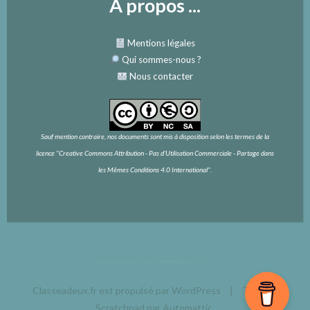
À propos ...
Mentions légales
Qui sommes-nous
?
Nous contacter
Sauf mention contraire, nos documents sont mis à disposition selon les termes de la
licence
"Creative Commons Attribution - Pas d’Utilisation Commerciale - Partage dans
les Mêmes Conditions 4.0 International".
Classeadeux.fr est propulsé par WordPress
|
Thème :
Scratchpad par
Automattic
.