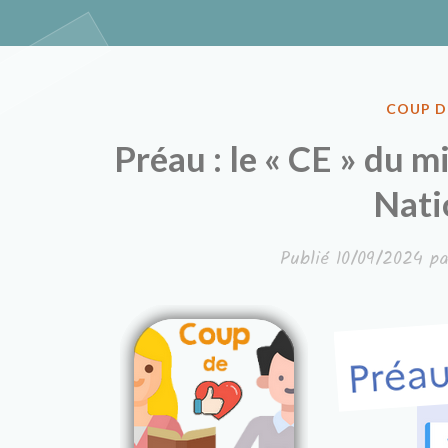
Classe à de
PUBLIÉ
COUP D
DANS
Préau : le « CE » du m
Nati
Publié
10/09/2024
p