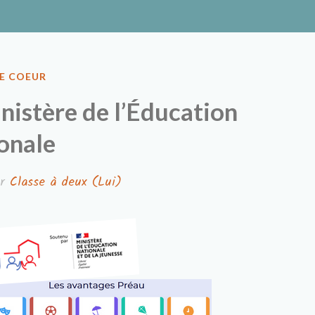
ux
E COEUR
inistère de l’Éducation
onale
ar
Classe à deux (Lui)