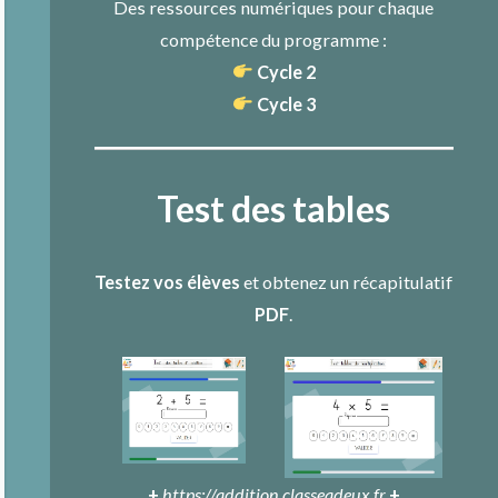
Des ressources numériques pour chaque
compétence du programme :
Cycle 2
Cycle 3
Test des tables
Testez vos élèves
et obtenez un récapitulatif
PDF
.
+
https://addition.classeadeux.fr
+