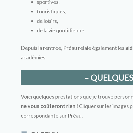
sportives,
touristiques,
de loisirs,
de la vie quotidienne.
Depuis la rentrée, Préau relaie également les
aid
académies.
– QUELQUES
Voici quelques prestations que je trouve personne
ne vous coûteront rien !
Cliquer sur les images 
correspondante sur Préau.