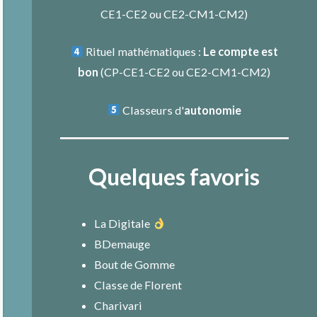
CE1-CE2
ou
CE2-CM1-CM2
)
Rituel mathématiques :
Le compte est
bon
(
CP-CE1-CE2
ou
CE2-CM1-CM2
)
Classeurs d'
autonomie
Quelques favoris
La Digitale
BDemauge
Bout de Gomme
Classe de Florent
Charivari