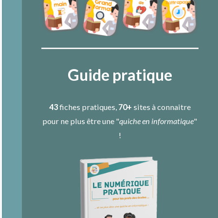
Guide pratique
43
fiches pratiques,
70+
sites à connaitre
pour ne plus être une "
quiche en informatique
"
!