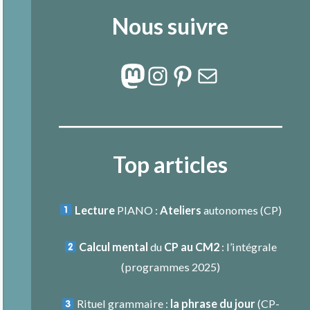
Nous suivre
Mastodon
Instagram
Pinterest
E-mail
Top articles
Lecture
PIANO :
Ateliers
autonomes (CP)
Calcul mental
du
CP au CM2
: l’intégrale
(programmes 2025)
Rituel grammaire :
la phrase du jour
(
CP-