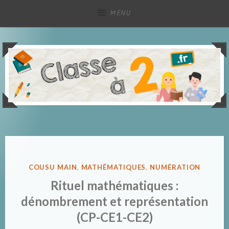
Accéder
MENU
au
contenu
principal
Partage de ressources pédagogiques, à deux !
Classe à deux
PUBLIÉ
COUSU MAIN
,
MATHÉMATIQUES
,
NUMÉRATION
DANS
Rituel mathématiques :
dénombrement et représentation
(CP-CE1-CE2)