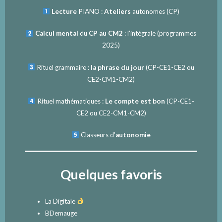
Lecture
PIANO :
Ateliers
autonomes (CP)
Calcul mental
du
CP au CM2
: l’intégrale (programmes
2025)
Rituel grammaire :
la phrase du jour
(
CP-CE1-CE2
ou
CE2-CM1-CM2
)
Rituel mathématiques :
Le compte est bon
(
CP-CE1-
CE2
ou
CE2-CM1-CM2
)
Classeurs d'
autonomie
Quelques favoris
La Digitale
BDemauge