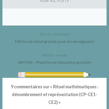
VIEW ALL POSTS
Article précédent
Navigation
100 Go de cloud gratuit pour les enseignants
de
Article suivant
l’article
ANTON – Plateforme éducative gratuite
9 commentaires sur «
Rituel mathématiques :
dénombrement et représentation (CP-CE1-
CE2)
»