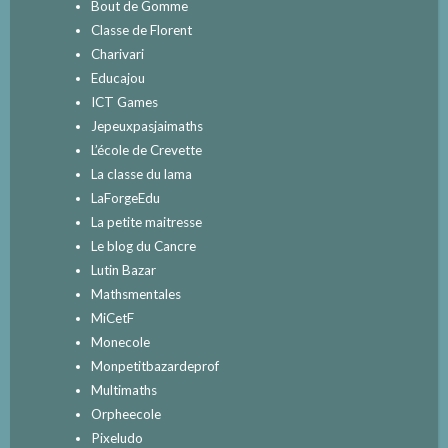
Bout de Gomme
Classe de Florent
Charivari
Educajou
ICT Games
Jepeuxpasjaimaths
L’école de Crevette
La classe du lama
LaForgeEdu
La petite maitresse
Le blog du Cancre
Lutin Bazar
Mathsmentales
MiCetF
Monecole
Monpetitbazardeprof
Multimaths
Orpheecole
Pixeludo