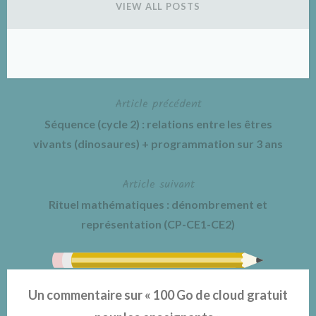
VIEW ALL POSTS
Article précédent
Navigation
Séquence (cycle 2) : relations entre les êtres
de
vivants (dinosaures) + programmation sur 3 ans
l’article
Article suivant
Rituel mathématiques : dénombrement et
représentation (CP-CE1-CE2)
Un commentaire sur «
100 Go de cloud gratuit