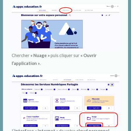
Chercher
« Nuage »
puis cliquer sur
« Ouvrir
l’application »
.
L’
interface « internet »
de votre
cloud personnel