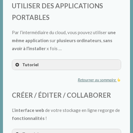
UTILISER DES APPLICATIONS
PORTABLES
Par l’intermédiaire du cloud, vous pouvez utiliser
une
même application
sur
plusieurs ordinateurs
,
sans
Clic droit sur le
dossier
avoir à l’installer
x fois …
partager le dossier/fichier
Tutoriel
onglet
Retourner au sommaire
Cliquer sur le « + »
CRÉER / ÉDITER / COLLABORER
lien de partage est copié.
L’
interface web
de votre stockage en ligne regorge de
Cliquer sur les
points de suspension
fonctionnalités
!
Sélectionner « Dépôt de fichier (envoi