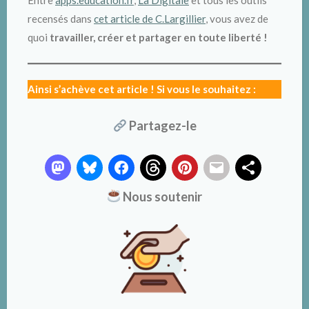
Entre
apps.education.fr
,
La Digitale
et tous les outils
LibreOffice (gratuit) :
recensés dans
cet article de C.Largillier
, vous avez de
bureautique
A
quoi
travailler, créer et partager en toute liberté
!
télécharger
ici
.
Ainsi s’achève cet article ! Si vous le souhaitez :
Partagez-le
Nous soutenir
Primschool (payant) :
suivi
A
télécharger
ici