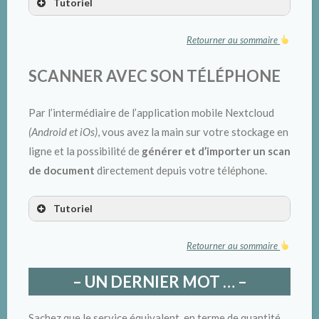
Tutoriel
uniquement) »
(via l’icône correspondante)
Retourner au sommaire
synchronisées
SCANNER AVEC SON TÉLÉPHONE
Par l’intermédiaire de l’application mobile Nextcloud
(Android et iOs)
, vous avez la main sur votre stockage en
ligne et la possibilité de
générer et d’importer un scan
de document
directement depuis votre téléphone.
Tutoriel
Retourner au sommaire
Lecture
– UN DERNIER MOT … –
PDFSam (gratuit) :
Envoi
Sachez que le service équivalent, en terme de quantité