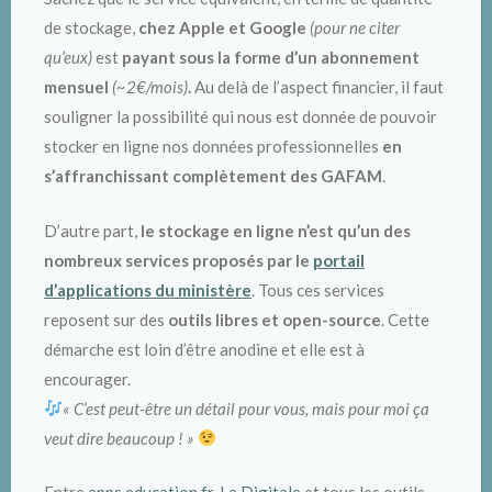
de stockage,
chez Apple et Google
(pour ne citer
Editer
PDF
A télécharger
ici
qu’eux)
est
payant sous la forme d’un abonnement
mensuel
(~2€/mois)
.
Au delà de l’aspect financier, il faut
Supprimer
souligner la possibilité qui nous est donnée de pouvoir
stocker en ligne nos données professionnelles
en
s’affranchissant complètement des GAFAM
.
Photofiltre (gratuit) :
D’autre part,
le stockage en ligne n’est qu’un des
nombreux services proposés par le
portail
images
A
d’applications du ministère
. Tous ces services
télécharger
ici
.
reposent sur des
outils libres et open-source
. Cette
démarche est loin d’être anodine et elle est à
encourager.
« C’est peut-être un détail pour vous, mais pour moi ça
veut dire beaucoup ! »