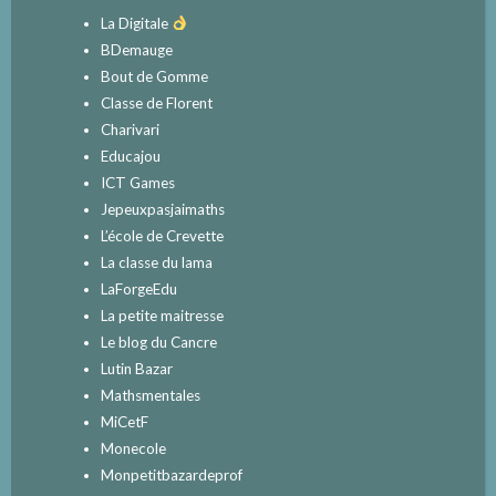
La Digitale
BDemauge
Bout de Gomme
Classe de Florent
Charivari
Educajou
ICT Games
Jepeuxpasjaimaths
L’école de Crevette
La classe du lama
LaForgeEdu
La petite maitresse
Le blog du Cancre
Lutin Bazar
Mathsmentales
MiCetF
Monecole
Monpetitbazardeprof