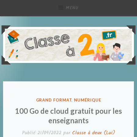
Accéder
MENU
au
contenu
principal
Partage de ressources pédagogiques, à deux !
Classe à deux
PUBLIÉ
GRAND FORMAT
,
NUMÉRIQUE
DANS
100 Go de cloud gratuit pour les
enseignants
Publié
21/09/2022
par
Classe à deux (Lui)