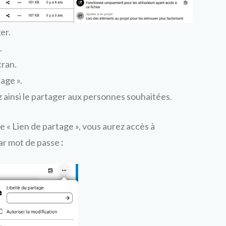
er.
.
cran.
age ».
ainsi le partager aux personnes souhaitées.
e « Lien de partage », vous aurez accès à
ar mot de passe
: