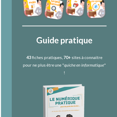
Guide pratique
43
fiches pratiques,
70+
sites à connaitre
pour ne plus être une "
quiche en informatique
"
!