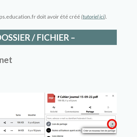
pps.education.fr doit avoir été créé
(
tutoriel ici
).
OSSIER / FICHIER –
rnet