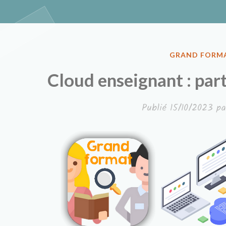
Classe à de
PUBLIÉ
GRAND FORM
DANS
Cloud enseignant : par
Publié
15/10/2023
pa