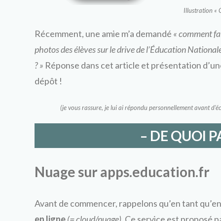
Illustration «
Récemment, une amie m’a demandé
« comment fair
photos des élèves sur le drive de l’Éducation Nationale
? »
Réponse dans cet article et présentation d’une 
dépôt !
(je vous rassure, je lui ai répondu personnellement avant d’écr
– DE QUOI P
Nuage sur apps.education.fr
Avant de commencer, rappelons qu’en tant qu’en
en ligne
(= cloud/nuage)
. Ce service est proposé p