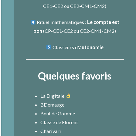
CE1-CE2
ou
CE2-CM1-CM2
)
Rituel mathématiques :
Le compte est
bon
(
CP-CE1-CE2
ou
CE2-CM1-CM2
)
Classeurs d'
autonomie
Quelques favoris
La Digitale
BDemauge
Bout de Gomme
Classe de Florent
Charivari