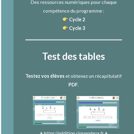
Des ressources numériques pour chaque
compétence du programme :
Cycle 2
Cycle 3
Test des tables
Testez vos élèves
et obtenez un récapitulatif
PDF
.
+
https://addition.classeadeux.fr
+