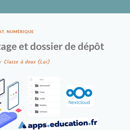
ux
AT
,
NUMÉRIQUE
tage et dossier de dépôt
r
Classe à deux (Lui)