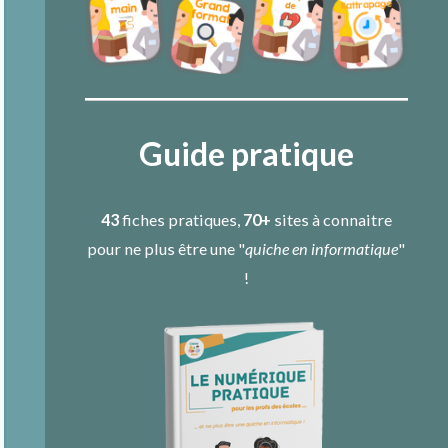
Guide pratique
43
fiches pratiques,
70+
sites à connaitre
pour ne plus être une "
quiche en informatique
"
!