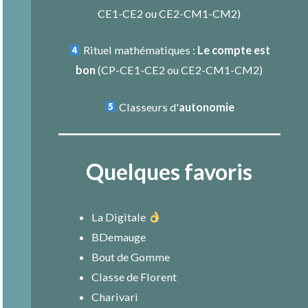
CE1-CE2
ou
CE2-CM1-CM2
)
Rituel mathématiques :
Le compte est
bon
(
CP-CE1-CE2
ou
CE2-CM1-CM2
)
Classeurs d'
autonomie
Quelques favoris
La Digitale
BDemauge
Bout de Gomme
Classe de Florent
Charivari