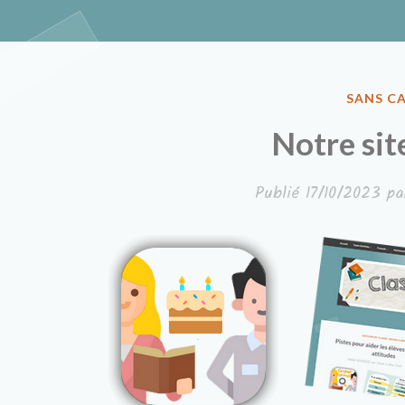
Classe à de
PUBLIÉ
SANS C
DANS
Notre sit
Publié
17/10/2023
pa