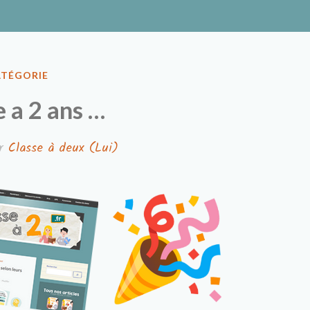
ux
ATÉGORIE
e a 2 ans …
r
Classe à deux (Lui)