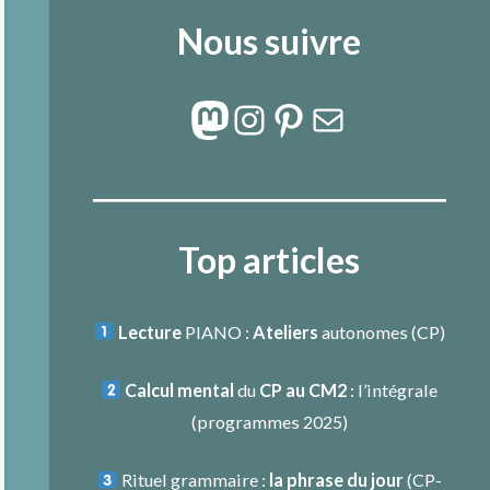
Nous suivre
Mastodon
Instagram
Pinterest
E-mail
Top articles
Lecture
PIANO :
Ateliers
autonomes (CP)
Calcul mental
du
CP au CM2
: l’intégrale
(programmes 2025)
Rituel grammaire :
la phrase du jour
(
CP-