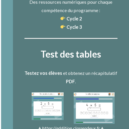
Des ressources numériques pour chaque
compétence du programme :
Cycle 2
Cycle 3
Test des tables
Testez vos élèves
et obtenez un récapitulatif
PDF
.
+
https://addition.classeadeux.fr
+