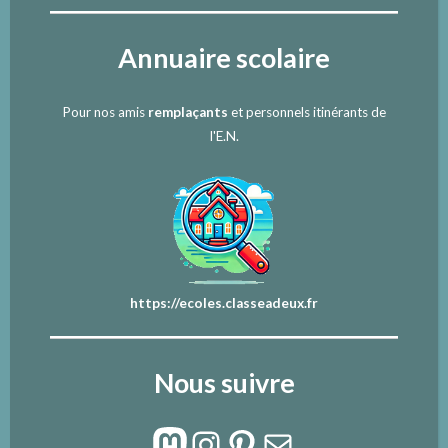
Annuaire scolaire
Pour nos amis
remplaçants
et personnels itinérants de
l'E.N.
https://ecoles.classeadeux.fr
Nous suivre
Mastodon
Instagram
Pinterest
E-mail