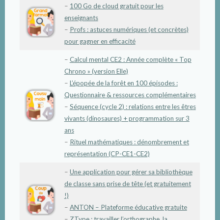
–
100 Go de cloud gratuit pour les
enseignants
–
Profs : astuces numériques (et concrètes)
pour gagner en efficacité
–
Calcul mental CE2 : Année complète « Top
Chrono » (version Elle)
–
L’ép
o
pée de la forêt en 100 épisodes :
Questionnaire & ressources complémentaires
–
Séquence (cycle 2) : relations entre les êtres
vivants (dinosaures) + programmation sur 3
ans
–
Rituel mathématiques : dénombrement et
représentation (CP-CE1-CE2)
–
Une application pour gérer sa bibliothèque
de classe sans prise de tête (et gratuitement
!)
–
ANTON – Plateforme éducative gratuite
–
ZType : travailler l’orthographe, la