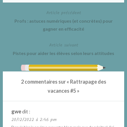
Article précédent
Navigation
Profs : astuces numériques (et concrètes) pour
de
gagner en efficacité
l’article
Article suivant
Pistes pour aider les élèves selon leurs attitudes
2 commentaires sur «
Rattrapage des
vacances #5
»
gwe
dit :
20/12/2022 à 2:46 pm