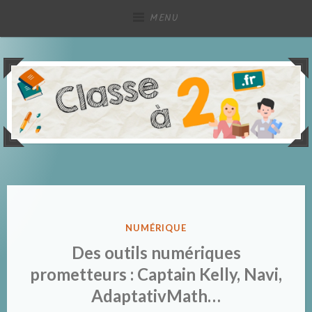
Accéder
MENU
au
contenu
principal
Partage de ressources pédagogiques, à deux !
Classe à deux
PUBLIÉ
NUMÉRIQUE
DANS
Des outils numériques
prometteurs : Captain Kelly, Navi,
AdaptativMath…