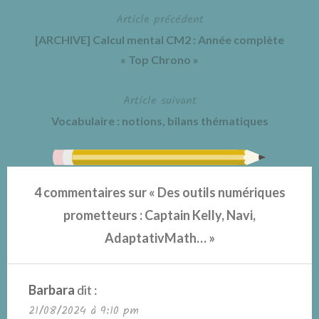
Article précédent
Navigation
[ARCHIVE] Calcul mental CM2 : Année complète
de
« Top Chrono »
l’article
Article suivant
Vocabulaire : notions, bilans thématiques
4 commentaires sur «
Des outils numériques
prometteurs : Captain Kelly, Navi,
AdaptativMath…
»
Barbara
dit :
21/08/2024 à 9:10 pm