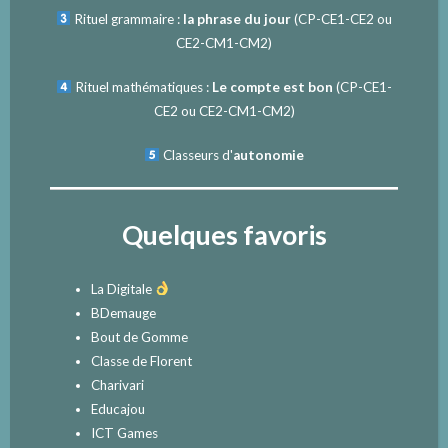
Rituel grammaire :
la phrase du jour
(
CP-CE1-CE2
ou
CE2-CM1-CM2
)
Rituel mathématiques :
Le compte est bon
(
CP-CE1-
CE2
ou
CE2-CM1-CM2
)
Classeurs d'
autonomie
Quelques favoris
La Digitale
BDemauge
Bout de Gomme
Classe de Florent
Charivari
Educajou
ICT Games