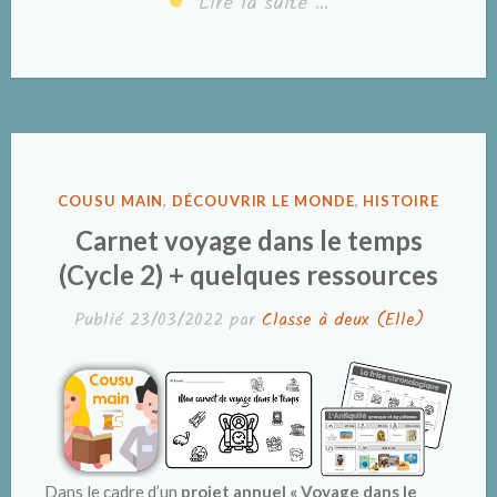
Lire la suite …
PUBLIÉ
COUSU MAIN
,
DÉCOUVRIR LE MONDE
,
HISTOIRE
DANS
Carnet voyage dans le temps
(Cycle 2) + quelques ressources
Publié
23/03/2022
par
Classe à deux (Elle)
Dans le cadre d’un
projet annuel « Voyage dans le