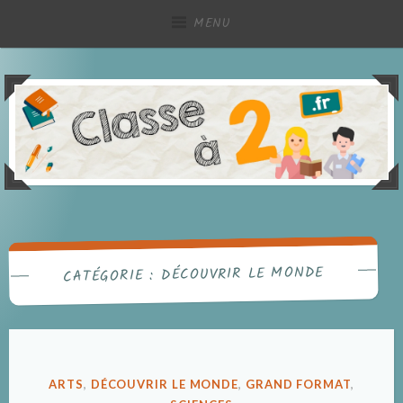
Accéder
MENU
au
contenu
principal
Partage de ressources pédagogiques, à deux !
Classe à deux
DÉCOUVRIR LE MONDE
CATÉGORIE :
PUBLIÉ
ARTS
,
DÉCOUVRIR LE MONDE
,
GRAND FORMAT
,