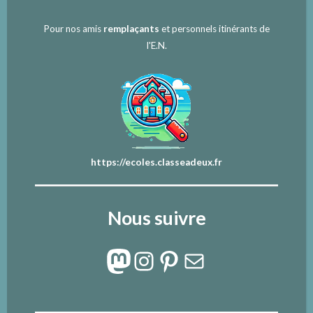
Pour nos amis
remplaçants
et personnels itinérants de
l'E.N.
https://ecoles.classeadeux.fr
Nous suivre
Mastodon
Instagram
Pinterest
E-mail