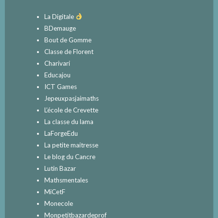
La Digitale
BDemauge
Bout de Gomme
Classe de Florent
Charivari
Educajou
ICT Games
Jepeuxpasjaimaths
L’école de Crevette
La classe du lama
LaForgeEdu
La petite maitresse
Le blog du Cancre
Lutin Bazar
Mathsmentales
MiCetF
Monecole
Monpetitbazardeprof