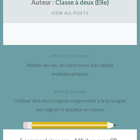
Auteur :
Classe à deux (Elle)
VIEW ALL POSTS
Article précédent
Navigation
Maths-en-un : le répertoire des applis
de
mathématiques
l’article
Article suivant
Utiliser des mots signés empruntés à la la langue
des signes française en classe