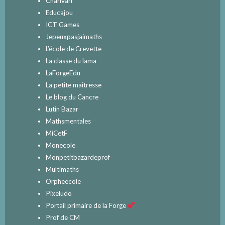
Charivari
Educajou
ICT Games
Jepeuxpasjaimaths
L’école de Crevette
La classe du lama
LaForgeEdu
La petite maitresse
Le blog du Cancre
Lutin Bazar
Mathsmentales
MiCetF
Monecole
Monpetitbazardeprof
Multimaths
Orpheecole
Pixeludo
Portail primaire de la Forge
Prof de CM