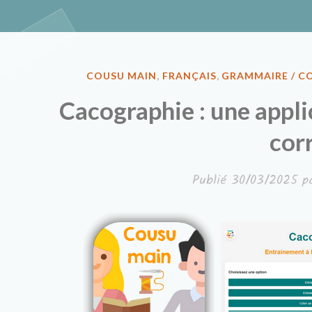
Classe à de
PUBLIÉ
COUSU MAIN
,
FRANÇAIS
,
GRAMMAIRE / C
DANS
Cacographie : une appli
cor
Publié
30/03/2025
p