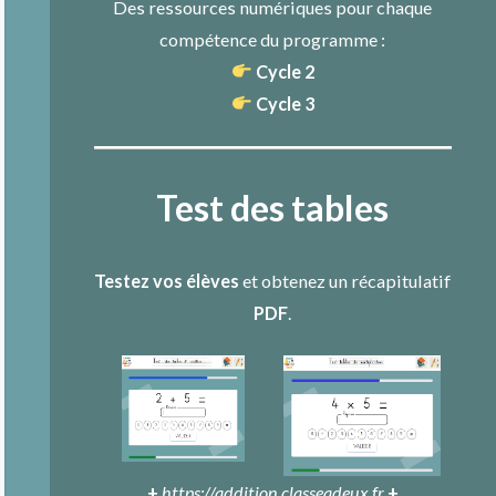
Des ressources numériques pour chaque
compétence du programme :
Cycle 2
Cycle 3
Test des tables
Testez vos élèves
et obtenez un récapitulatif
PDF
.
+
https://addition.classeadeux.fr
+