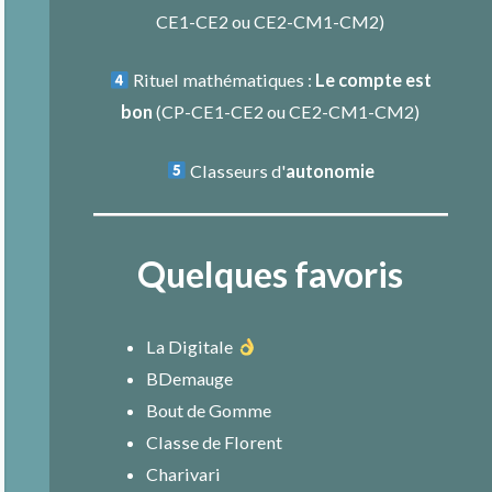
CE1-CE2
ou
CE2-CM1-CM2
)
Rituel mathématiques :
Le compte est
bon
(
CP-CE1-CE2
ou
CE2-CM1-CM2
)
Classeurs d'
autonomie
Quelques favoris
La Digitale
BDemauge
Bout de Gomme
Classe de Florent
Charivari