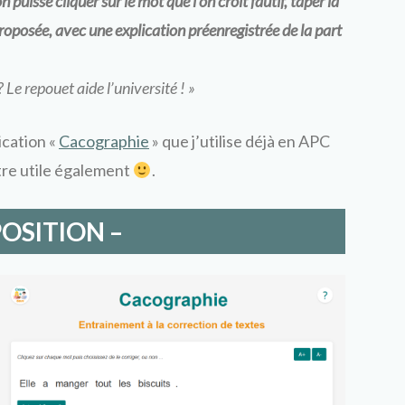
puisse cliquer sur le mot que l’on croit fautif, taper la
 proposée, avec une explication préenregistrée de la part
e repouet aide l’université ! »
lication «
Cacographie
» que j’utilise déjà en APC
être utile également
.
POSITION –