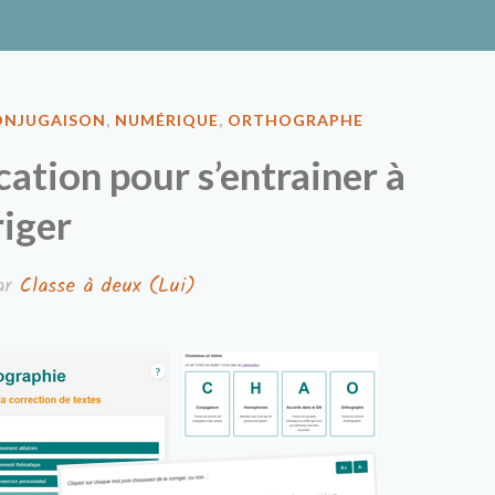
ux
ONJUGAISON
,
NUMÉRIQUE
,
ORTHOGRAPHE
cation pour s’entrainer à
riger
ar
Classe à deux (Lui)