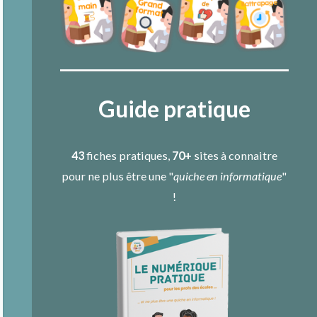
Guide pratique
43
fiches pratiques,
70+
sites à connaitre
pour ne plus être une "
quiche en informatique
"
!