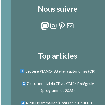
Nous suivre
Mastodon
Instagram
Pinterest
E-mail
Top articles
Lecture
PIANO :
Ateliers
autonomes (CP)
Calcul mental
du
CP au CM2
: l’intégrale
(programmes 2025)
Rituel grammaire :
la phrase du jour
(
CP-