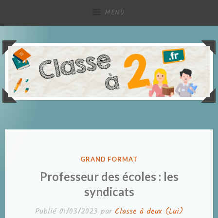
Accéder
MENU
au
contenu
principal
Partage de ressources pédagogiques, à deux !
Classe à deux
PUBLIÉ
GRAND FORMAT
DANS
Professeur des écoles : les
syndicats
Publié
01/03/2023
par
Classe à deux (Lui)