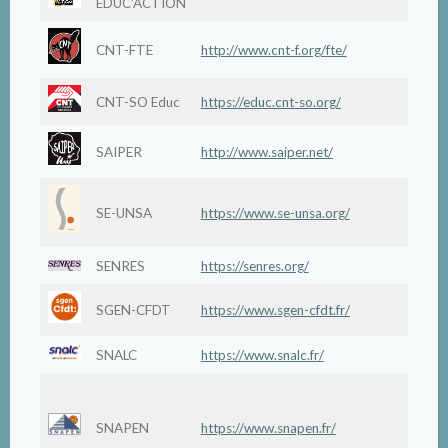
EDUC’ACTION
CNT-FTE
http://www.cnt-f.org/fte/
CNT-SO Educ
https://educ.cnt-so.org/
SAIPER
http://www.saiper.net/
La Réu
SE-UNSA
https://www.se-unsa.org/
SENRES
https://senres.org/
SGEN-CFDT
https://www.sgen-cfdt.fr/
SNALC
https://www.snalc.fr/
Acadé
de To
SNAPEN
https://www.snapen.fr/
et