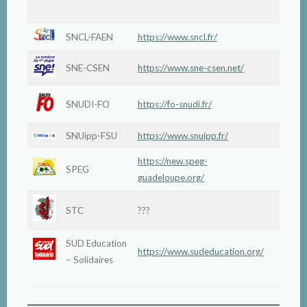
Montpe
SNCL-FAEN
https://www.sncl.fr/
SNE-CSEN
https://www.sne-csen.net/
SNUDI-FO
https://fo-snudi.fr/
SNUipp-FSU
https://www.snuipp.fr/
https://new.speg-
SPEG
Guade
guadeloupe.org/
STC
???
Corse
SUD Education
https://www.sudeducation.org/
– Solidaires