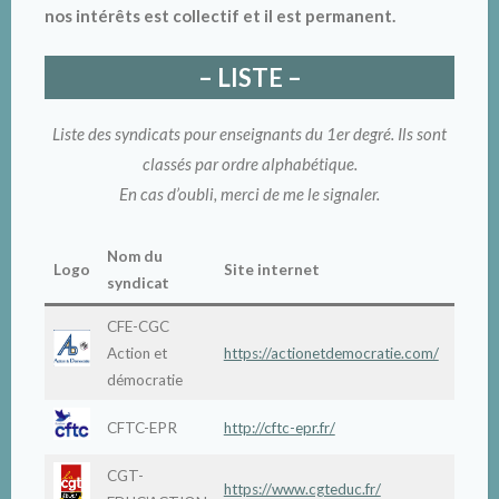
nos intérêts est collectif et il est permanent.
– LISTE –
Liste des syndicats pour enseignants du 1er degré. Ils sont
classés par ordre alphabétique.
En cas d’oubli, merci de me le signaler.
Nom du
Logo
Site internet
Rema
syndicat
CFE-CGC
Action et
https://actionetdemocratie.com/
démocratie
CFTC-EPR
http://cftc-epr.fr/
CGT-
https://www.cgteduc.fr/