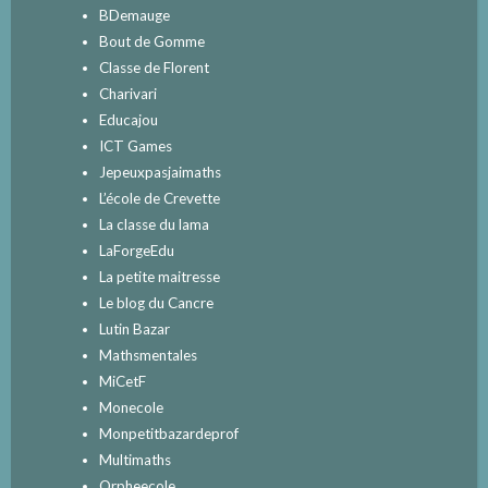
BDemauge
Bout de Gomme
Classe de Florent
Charivari
Educajou
ICT Games
Jepeuxpasjaimaths
L’école de Crevette
La classe du lama
LaForgeEdu
La petite maitresse
Le blog du Cancre
Lutin Bazar
Mathsmentales
MiCetF
Monecole
Monpetitbazardeprof
Multimaths
Orpheecole