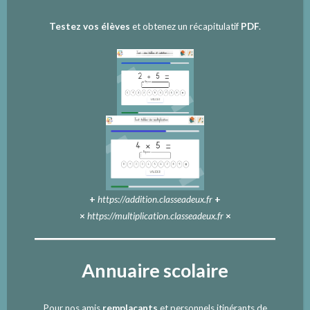
Testez vos élèves
et obtenez un récapitulatif
PDF
.
+
https://addition.classeadeux.fr
+
×
https://multiplication.classeadeux.fr
×
Annuaire scolaire
Pour nos amis
remplaçants
et personnels itinérants de