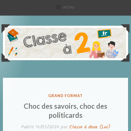
Accéder
MENU
au
contenu
principal
Partage de ressources pédagogiques, à deux !
Classe à deux
PUBLIÉ
GRAND FORMAT
DANS
Choc des savoirs, choc des
politicards
Publié
14/05/2024
par
Classe à deux (Lui)