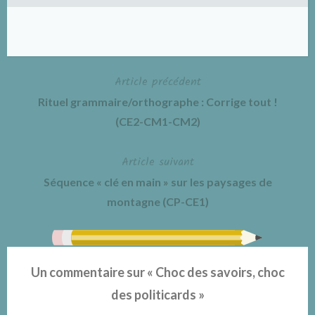
Article précédent
Navigation
Rituel grammaire/orthographe : Corrige tout !
de
(CE2-CM1-CM2)
l’article
Article suivant
Séquence « clé en main » sur les paysages de
montagne (CP-CE1)
Un commentaire sur «
Choc des savoirs, choc
des politicards
»