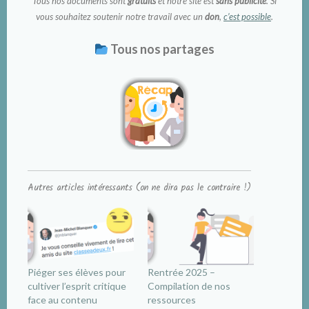
Tous nos documents sont
gratuits
et notre site est
sans publicité
. Si
vous souhaitez soutenir notre travail avec un
don
,
c’est possible
.
Tous nos partages
Autres articles intéressants (on ne dira pas le contraire !)
Piéger ses élèves pour
Rentrée 2025 –
cultiver l’esprit critique
Compilation de nos
face au contenu
ressources