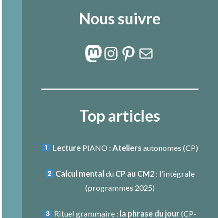
Nous suivre
Mastodon
Instagram
Pinterest
E-mail
Top articles
Lecture
PIANO :
Ateliers
autonomes (CP)
Calcul mental
du
CP au CM2
: l’intégrale
(programmes 2025)
Rituel grammaire :
la phrase du jour
(
CP-