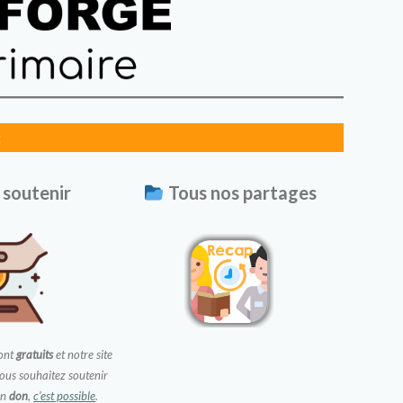
:
soutenir
Tous nos partages
ont
gratuits
et notre site
 vous souhaitez soutenir
un
don
,
c’est possible
.