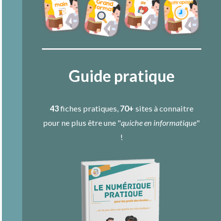
Guide pratique
43
fiches pratiques,
70+
sites à connaitre
pour ne plus être une "
quiche en informatique
"
!