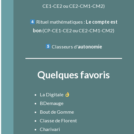
CE1-CE2
ou
CE2-CM1-CM2
)
Rituel mathématiques :
Le compte est
bon
(
CP-CE1-CE2
ou
CE2-CM1-CM2
)
Classeurs d'
autonomie
Quelques favoris
La Digitale
BDemauge
Bout de Gomme
Classe de Florent
Charivari