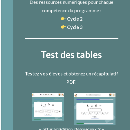
Des ressources numériques pour chaque
compétence du programme :
Cycle 2
Cycle 3
Test des tables
Testez vos élèves
et obtenez un récapitulatif
PDF
.
+
https://addition.classeadeux.fr
+