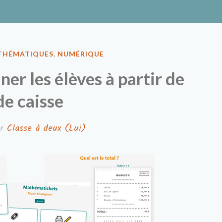
ux
THÉMATIQUES
,
NUMÉRIQUE
er les élèves à partir de
de caisse
ar
Classe à deux (Lui)