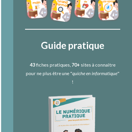
Guide pratique
43
fiches pratiques,
70+
sites à connaitre
pour ne plus être une "
quiche en informatique
"
!