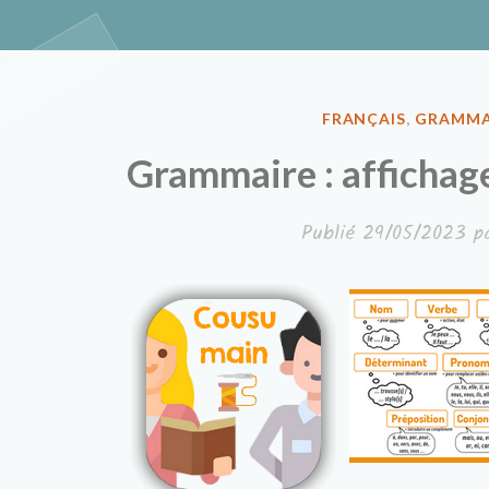
Classe à de
PUBLIÉ
FRANÇAIS
,
GRAMMA
DANS
Grammaire : affichag
Publié
29/05/2023
p