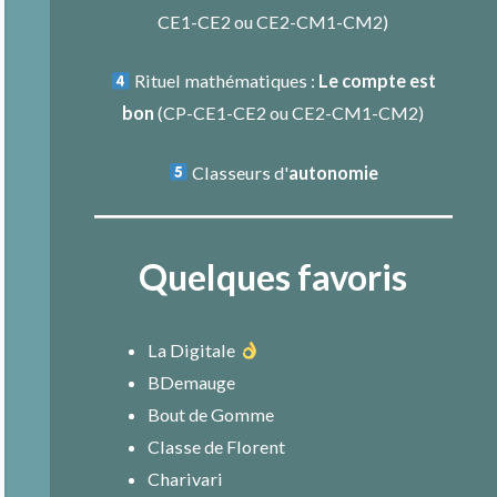
CE1-CE2
ou
CE2-CM1-CM2
)
Rituel mathématiques :
Le compte est
bon
(
CP-CE1-CE2
ou
CE2-CM1-CM2
)
Classeurs d'
autonomie
Quelques favoris
La Digitale
BDemauge
Bout de Gomme
Classe de Florent
Charivari