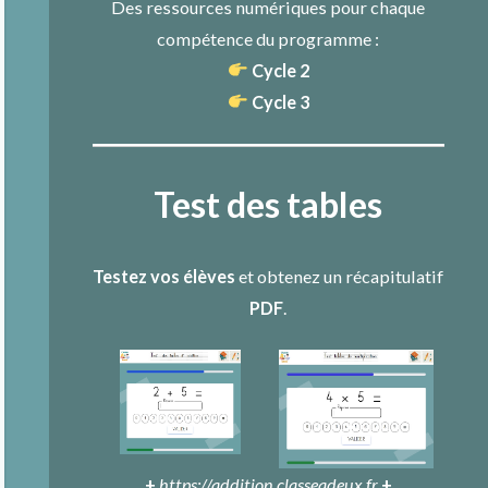
Des ressources numériques pour chaque
compétence du programme :
Cycle 2
Cycle 3
Test des tables
Testez vos élèves
et obtenez un récapitulatif
PDF
.
+
https://addition.classeadeux.fr
+