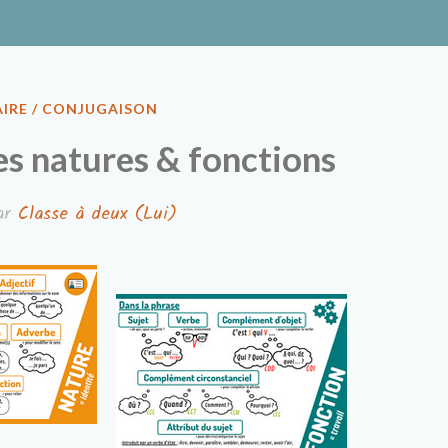
ux
IRE / CONJUGAISON
es natures & fonctions
ar
Classe à deux (Lui)