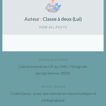
Auteur :
Classe à deux (Lui)
VIEW ALL POSTS
Article précédent
Navigation
Calcul mental du CP au CM2 : l’intégrale
de
(programmes 2025)
l’article
Article suivant
CodeClasse : pour une entrée en classe ludique et
pédagogique