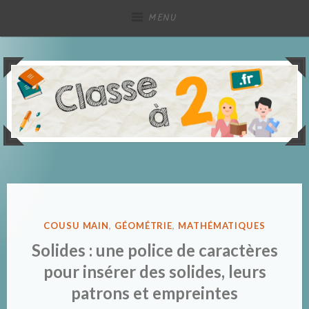
Accéder
MENU
au
contenu
principal
Partage de ressources pédagogiques, à deux !
Classe à deux
PUBLIÉ
COUSU MAIN
,
GÉOMÉTRIE
,
MATHÉMATIQUES
DANS
Solides : une police de caractères
pour insérer des solides, leurs
patrons et empreintes