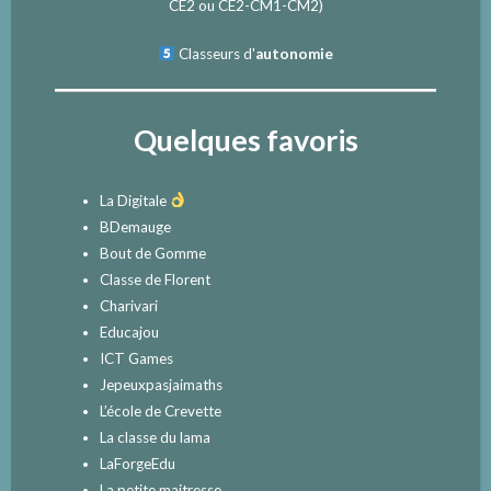
CE2
ou
CE2-CM1-CM2
)
Classeurs d'
autonomie
Quelques favoris
La Digitale
BDemauge
Bout de Gomme
Classe de Florent
Charivari
Educajou
ICT Games
Jepeuxpasjaimaths
L’école de Crevette
La classe du lama
LaForgeEdu
La petite maitresse