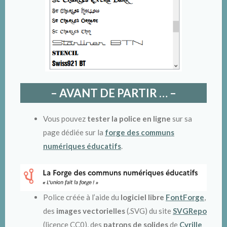
– AVANT DE PARTIR … –
Vous pouvez
tester la police en ligne
sur sa
page dédiée sur la
forge des communs
numériques éducatifs
.
Police créée à l’aide du
logiciel libre
FontForge
,
des
images vectorielles
(.SVG) du site
SVGRepo
(licence CC0), des
patrons de solides
de
Cyrille