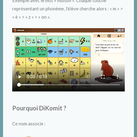
Exemple avec le mot
« maison »
. Chaque touche
représentant un phonème, l’élève cherche alors : « m » >
« è » > « z » > « on ».
Pourquoi DiKomit ?
Ce nom associe :