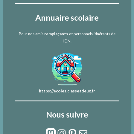
Annuaire scolaire
Pour nos amis
remplaçants
et personnels itinérants de
l'E.N.
https://ecoles.classeadeux.fr
Nous suivre
Mastodon
Instagram
Pinterest
E-mail