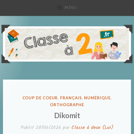
Accéder
MENU
au
contenu
principal
Partage de ressources pédagogiques, à deux !
Classe à deux
PUBLIÉ
COUP DE COEUR
,
FRANÇAIS
,
NUMÉRIQUE
,
DANS
ORTHOGRAPHE
Dikomit
Publié
28/06/2026
par
Classe à deux (Lui)