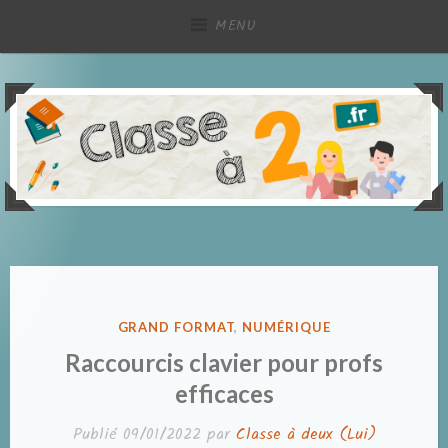
Accéder
MENU
au
contenu
principal
Partage de ressources pédagogiques, à deux !
Classe à deux
PUBLIÉ
GRAND FORMAT
,
NUMÉRIQUE
DANS
Raccourcis clavier pour profs
efficaces
Publié
09/01/2022
par
Classe à deux (Lui)