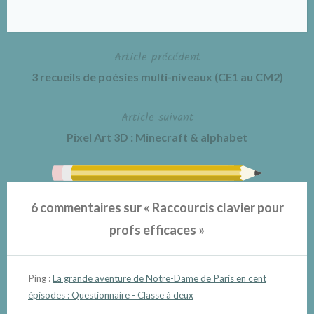
Article précédent
Navigation
3 recueils de poésies multi-niveaux (CE1 au CM2)
de
Article suivant
l’article
Pixel Art 3D : Minecraft & alphabet
6 commentaires sur «
Raccourcis clavier pour
profs efficaces
»
Ping :
La grande aventure de Notre-Dame de Paris en cent
épisodes : Questionnaire - Classe à deux