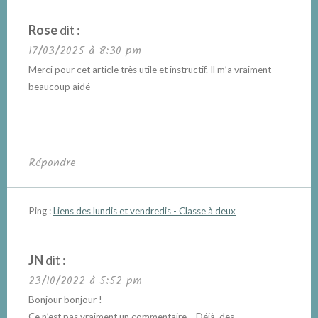
Rose
dit :
17/03/2025 à 8:30 pm
Merci pour cet article très utile et instructif. Il m’a vraiment
beaucoup aidé
Répondre
Ping :
Liens des lundis et vendredis - Classe à deux
JN
dit :
23/10/2022 à 5:52 pm
Bonjour bonjour !
Ce n’est pas vraiment un commentaire… Déjà, des