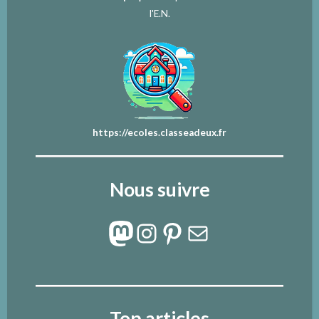
l'E.N.
https://ecoles.classeadeux.fr
Nous suivre
Mastodon
Instagram
Pinterest
E-mail
Top articles