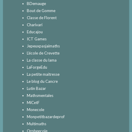
BDemauge
Bout de Gomme
Classe de Florent
Charivari
Educajou
ICT Games
Jepeuxpasjaimaths
L’école de Crevette
La classe du lama
LaForgeEdu
La petite maitresse
Le blog du Cancre
Lutin Bazar
Mathsmentales
MiCetF
Monecole
Monpetitbazardeprof
Multimaths
Orpheecole